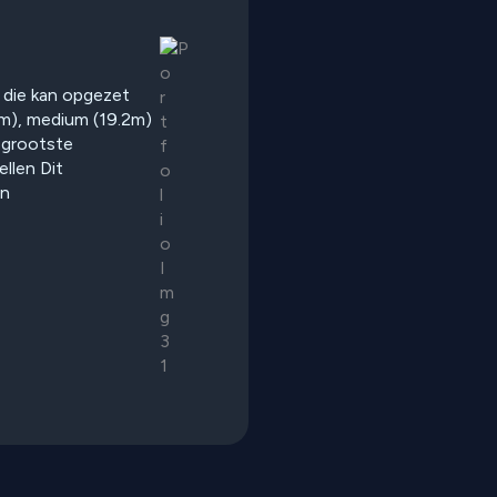
 die kan opgezet
.5m), medium (19.2m)
e grootste
llen Dit
en