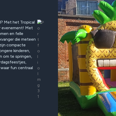
d? Met het Tropical
uw evenement! Met
men en felle
likvanger die meteen
 zijn compacte
jongere kinderen,
n om te springen,
ardagsfeestjes,
waar fun centraal