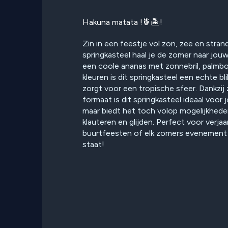
Hakuna matata !🍍🏝️!
Zin in een feestje vol zon, zee en stran
springkasteel haal je de zomer naar jo
een coole ananas met zonnebril, palmbo
kleuren is dit springkasteel een echte b
zorgt voor een tropische sfeer. Dankzij
formaat is dit springkasteel ideaal voor 
maar biedt het toch volop mogelijkhede
klauteren en glijden. Perfect voor verja
buurtfeesten of elk zomers evenement 
staat!